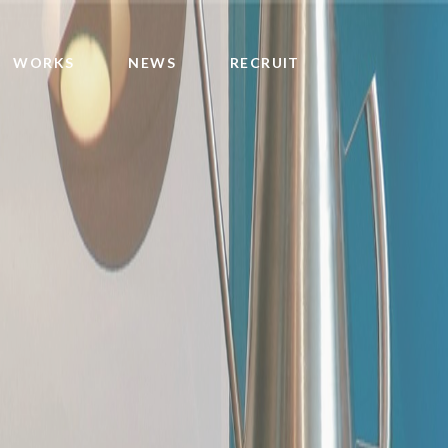
WORKS
NEWS
RECRUIT
店舗ソリューション
PROMOTIONAL SECURITY
働く環境ソリューション
InSTORE MARKETING
衛生管理ソリューション
STORE DESIGN
MEDICAL SECURITY
ENVIRONMENTAL MANAGEMENT