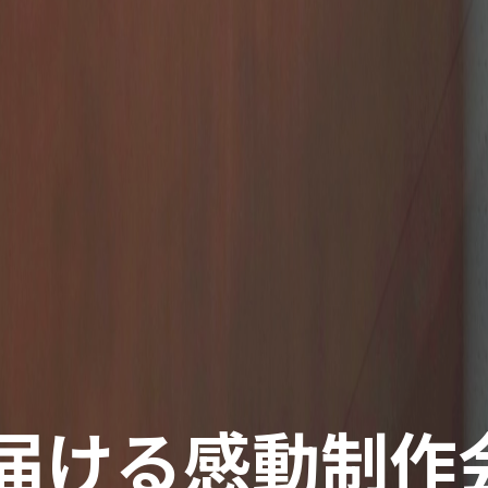
届ける
感動制作